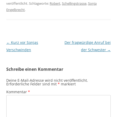
veröffentlicht. Schlagworte:
Robert
,
Schellingstrasse
,
Sonja
Engelbrecht
.
Beitragsnavigation
←
Kurz vor Sonjas
Der fragwürdige Anruf bei
Verschwinden
der Schwester
→
Schreibe einen Kommentar
Deine E-Mail-Adresse wird nicht veröffentlicht.
Erforderliche Felder sind mit
*
markiert
Kommentar
*