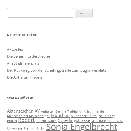
Suchen
nach:
NEUESTE BEITRÄGE
Aktuelles
Die Serienmördertheorie
Am Stiglmaierplatz
Der Rückweg von der Schellingstraße zum Stiglmaierplatz
Die Anhalter Theorie
SCHLAGWÖRTER
Aktenzeichen XY
Anhalter
Bettina Trabhardt
Kristin Harder
München
Menschen bei Maischberger
Münchner Polizei
Neubiberg
Robert
Schellingstrasse
Polizei
Rosenkavalier
Schleißheimerstrasse
Sonja Engelbrecht
Schwester
Serienmörder